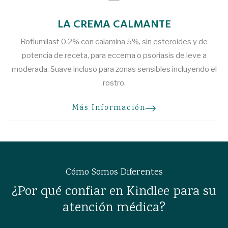
LA CREMA CALMANTE
Roflumilast 0.2% con calamina 5%, sin esteroides y de
potencia de receta, para eccema o psoriasis de leve a
moderada. Suave incluso para zonas sensibles incluyendo el
rostro.
Más Información
sobre
LA CREMA CALMANTE
Cómo Somos Diferentes
¿Por qué confiar en Kindlee para su
atención médica?