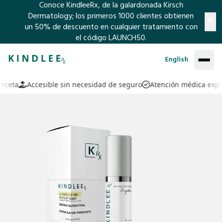
Conoce KindleeRx, de la galardonada Kirsch
×
Dermatology; los primeros 1000 clientes obtienen
un 50% de descuento en cualquier tratamiento con
el código LAUNCH50.
ACERCA DE
IR AL CONTENIDO PRINCIPAL
English
SOPORTE
eta
Accesible sin necesidad de seguro
Atención médica experta
Preguntas Frecuentes
ARTÍCULOS
Contáctenos
TRATAMIENTOS
Política de Reembolso
El Regimen para Eccema
INICIAR SESIÓN
El Regimen para Psoriasis
REGISTRARSE
El Regimen para Unas